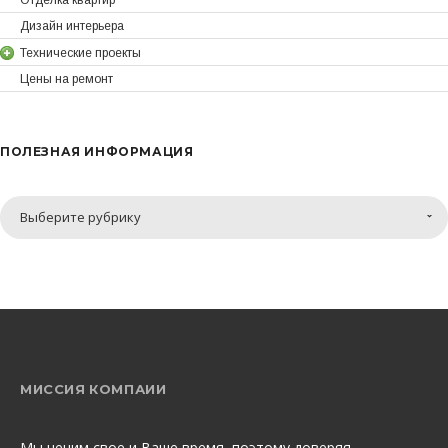
Отделка квартир
Дизайн интерьера
Технические проекты
Цены на ремонт
ПОЛЕЗНАЯ ИНФОРМАЦИЯ
Полезная
Выберите рубрику
информация
МИССИЯ КОМПАИИ
Мы ценим свое и Ваше время, поэтому доверяя