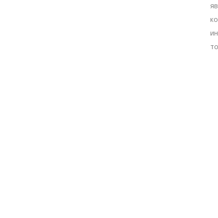
яв
ко
ин
то