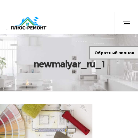
Обратный звонок
newmalyar_ru_1