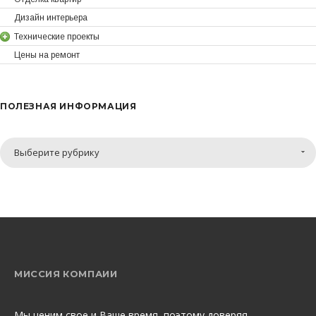
Дизайн интерьера
Технические проекты
Цены на ремонт
ПОЛЕЗНАЯ ИНФОРМАЦИЯ
Полезная
Выберите рубрику
информация
МИССИЯ КОМПАИИ
Мы ценим свое и Ваше время, поэтому доверяя