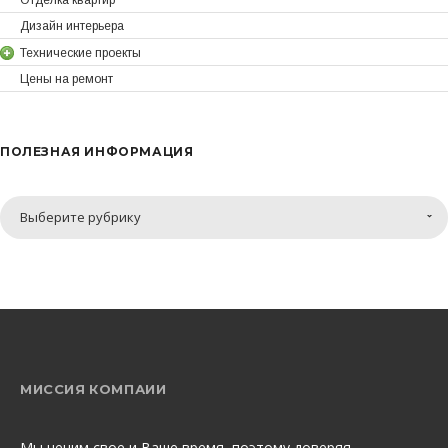
Отделка квартир
Дизайн интерьера
Технические проекты
Цены на ремонт
ПОЛЕЗНАЯ ИНФОРМАЦИЯ
Полезная
Выберите рубрику
информация
МИССИЯ КОМПАИИ
Мы ценим свое и Ваше время, поэтому доверяя