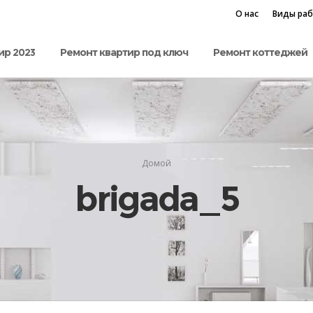
О нас
Виды ра
ир 2023
Ремонт квартир под ключ
Ремонт коттеджей
Домой
brigada_5