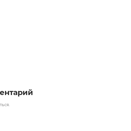
ентарий
ться
.