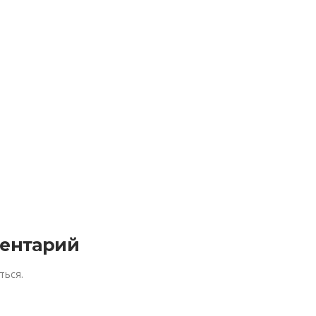
ентарий
ться
.