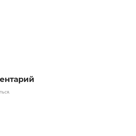
ентарий
ться
.