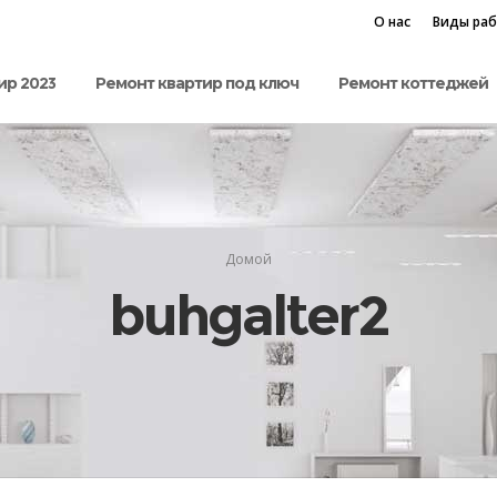
О нас
Виды ра
ир 2023
Ремонт квартир под ключ
Ремонт коттеджей
Домой
buhgalter2