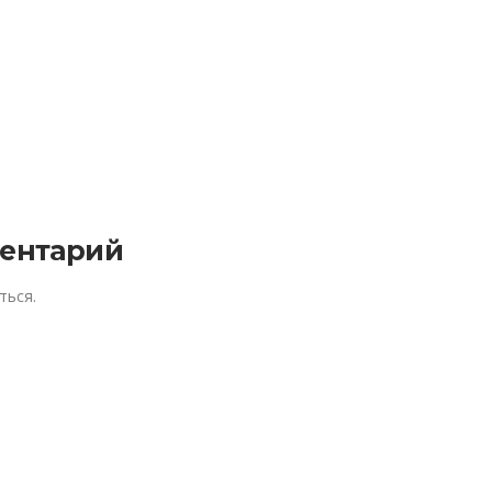
ентарий
ться
.