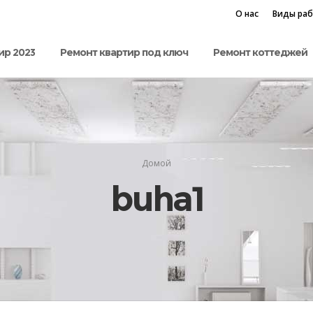
О нас
Виды ра
ир 2023
Ремонт квартир под ключ
Ремонт коттеджей
Домой
buha1