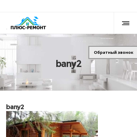
Обратный звонок
bany2
bany2