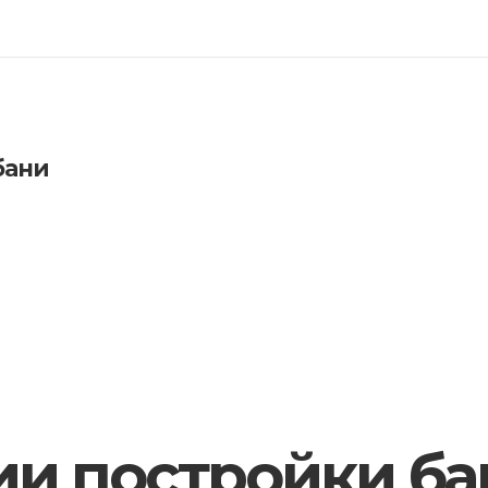
бани
ии постройки ба