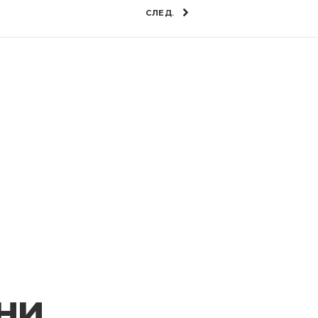
СЛЕД.
ни