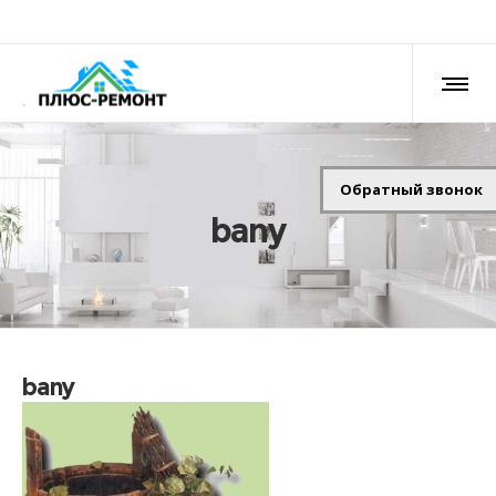
Обратный звонок
bany
bany