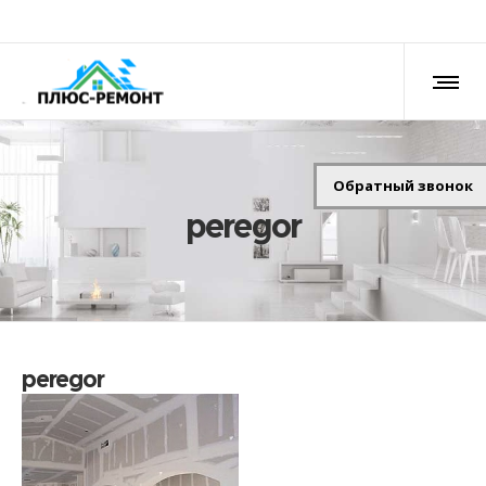
Обратный звонок
peregor
peregor