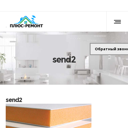
Обратный звон
send2
send2