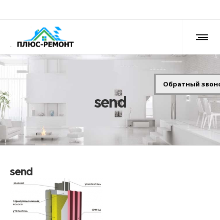
Обратный звон
send
send