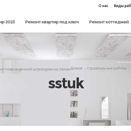
О нас
Виды ра
ир 2023
Ремонт квартир под ключ
Ремонт коттеджей
Домой
Строительные работы
нт поврежденной штукатурки на стенах
sstuk