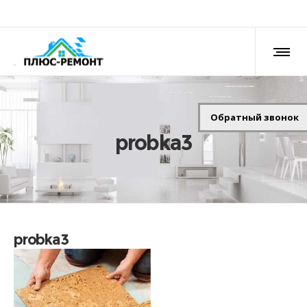
Обратный звонок
probka3
probka3