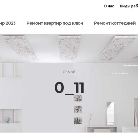
О нас
Виды ра
ир 2023
Ремонт квартир под ключ
Ремонт коттеджей
Домой
0_11