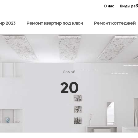
О нас
Виды ра
ир 2023
Ремонт квартир под ключ
Ремонт коттеджей
Домой
20