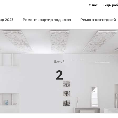
О нас
Виды ра
ир 2023
Ремонт квартир под ключ
Ремонт коттеджей
Домой
2