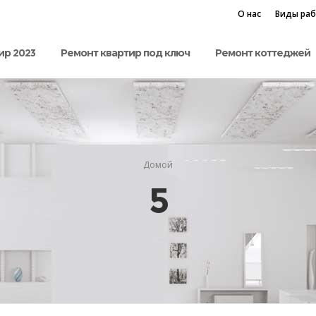
О нас
Виды ра
ир 2023
Ремонт квартир под ключ
Ремонт коттеджей
Домой
5