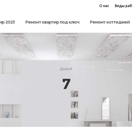
О нас
Виды ра
ир 2023
Ремонт квартир под ключ
Ремонт коттеджей
Домой
7