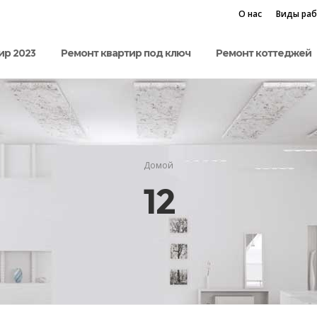
О нас
Виды ра
ир 2023
Ремонт квартир под ключ
Ремонт коттеджей
Домой
12