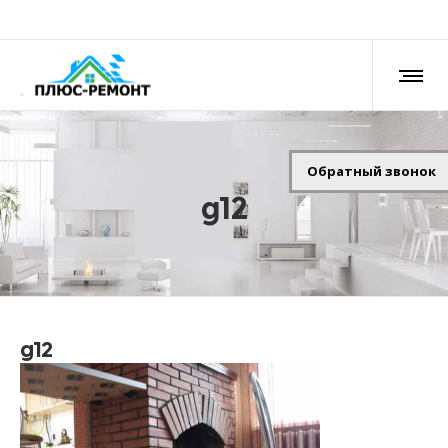
Обратный звонок
g12
g12