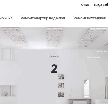
О нас
Виды ра
ир 2023
Ремонт квартир под ключ
Ремонт коттеджей
Домой
2