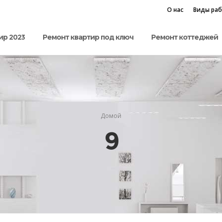
О нас
Виды ра
ир 2023
Ремонт квартир под ключ
Ремонт коттеджей
Домой
9