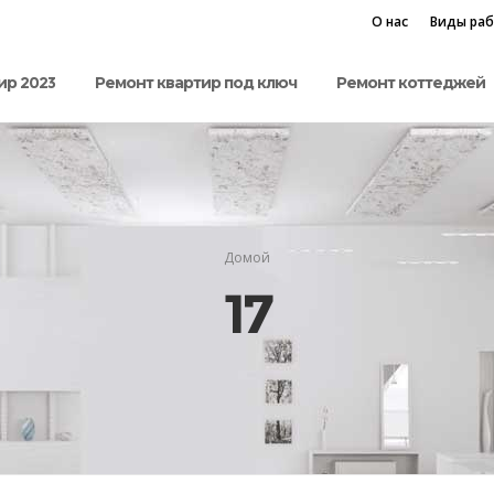
О нас
Виды ра
ир 2023
Ремонт квартир под ключ
Ремонт коттеджей
Домой
17