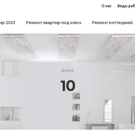
О нас
Виды ра
ир 2023
Ремонт квартир под ключ
Ремонт коттеджей
Домой
10