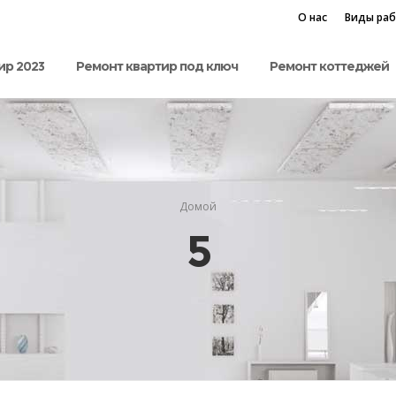
О нас
Виды ра
ир 2023
Ремонт квартир под ключ
Ремонт коттеджей
Домой
5