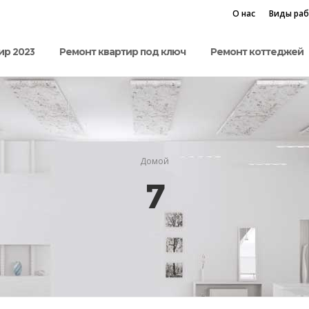
О нас
Виды ра
ир 2023
Ремонт квартир под ключ
Ремонт коттеджей
Домой
7