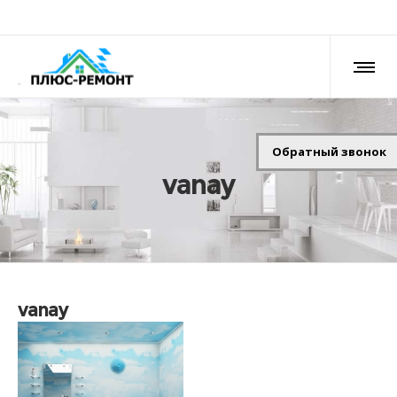
Обратный звонок
vanay
vanay