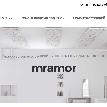
О нас
Виды ра
ир 2023
Ремонт квартир под ключ
Ремонт коттеджей
Домой
Строительные материалы
mramor
Мрамор в строительстве
mramor