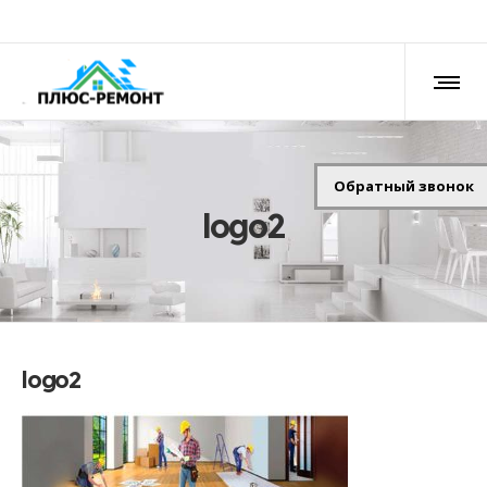
Обратный звонок
logo2
logo2