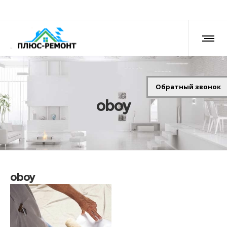
Обратный звонок
oboy
oboy