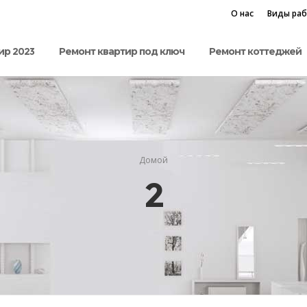
О нас
Виды ра
ир 2023
Ремонт квартир под ключ
Ремонт коттеджей
Домой
2