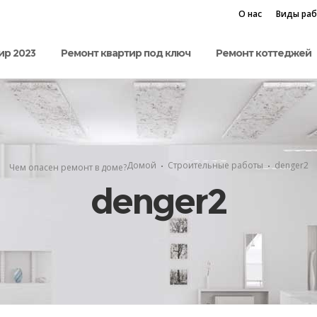
О нас
Виды ра
ир 2023
Ремонт квартир под ключ
Ремонт коттеджей
Домой
Строительные работы
denger2
Чем опасен ремонт в доме?
denger2