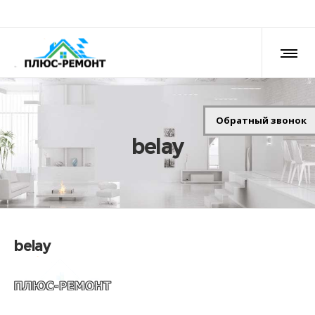
Обратный звонок
belay
belay